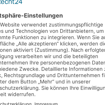
Straße, Hausnumme
PLZ, Ort
E-Mail
*
Telefon mit Vorwahl