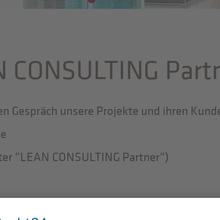
N CONSULTING Part
ten Gespräch unsere Projekte und ihren Kund
de
unter “LEAN CONSULTING Partner“)